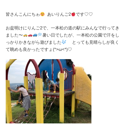
皆さんこんにちゎ
あいりんご2
です♡♡
お盆明けにりんご2で、一本松の道の駅にみんなで行ってき
ました〜
暑い日でしたが、一本松の公園で汗をし
っかりかきながら遊びました
とっても見晴らしが良く
て眺めも良かったですょ(*>ω<*)♡