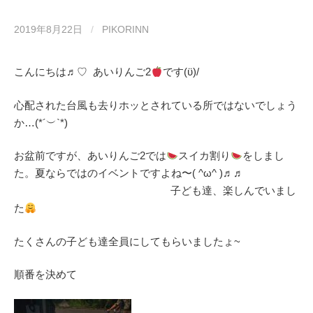
2019年8月22日
/
PIKORINN
こんにちは♬︎♡ あいりんご2
です(ϋ)/
心配された台風も去りホッとされている所ではないでしょう
か…(*´︶`*)
お盆前ですが、あいりんご2では
スイカ割り
をしまし
た。夏ならではのイベントですよね〜( ^ω^ )♬♬
子ども達、楽しんでいまし
た
たくさんの子ども達全員にしてもらいましたょ~
順番を決めて