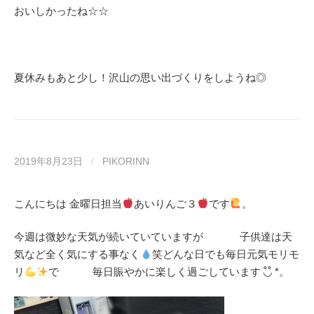
おいしかったね☆☆
夏休みもあと少し！沢山の思い出づくりをしようね◎
2019年8月23日
/
PIKORINN
こんにちは 金曜日担当
あいりんご３
です
。
今週は微妙な天気が続いていていますが 子供達は天
気など全く気にする事なく
笑どんな日でも毎日元気モリモ
リ
で 毎日賑やかに楽しく過ごしています ◟̊◞̊ *。