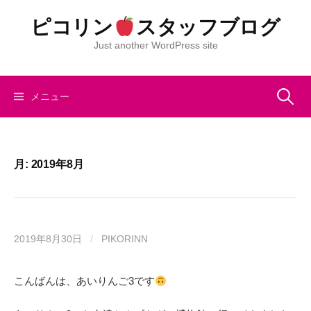
コ
ピコリン
スタッフブログ
ン
テ
Just another WordPress site
ン
ツ
へ
検
メニュー
ス
キ
索:
ッ
プ
月:
2019年8月
2019年8月30日
/
PIKORINN
こんばんは、あいりんご3です