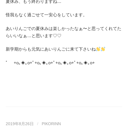
夏休み、もう終わりますね…
怪我もなく過ごせて一安心をしています。
あいりんごでの夏休みは楽しかったなぁ〜と思ってくれてた
らいいなぁ…と思います♡♡
新学期からも元気にあいりんごに来て下さいね
ﾟ +o｡◈｡o+ﾟ+o｡◈｡o+ﾟ+o｡◈｡o+ﾟ+o｡◈｡o+
2019年8月26日
/
PIKORINN