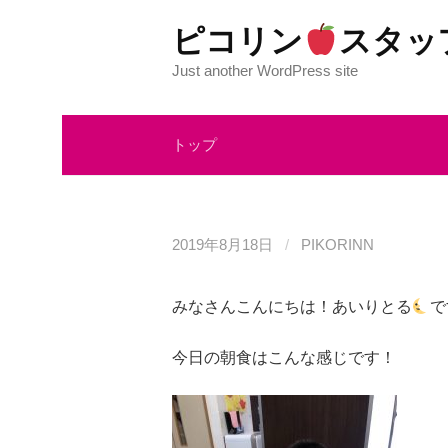
コ
ピコリン
スタッ
ン
テ
Just another WordPress site
ン
ツ
トップ
へ
ス
キ
ッ
2019年8月18日
/
PIKORINN
プ
みなさんこんにちは！あいりとる
で
今日の朝食はこんな感じです！