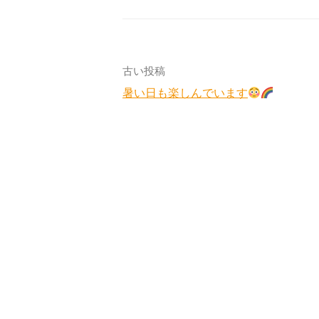
投
古い投稿
暑い日も楽しんでいます
稿
ナ
ビ
ゲ
ー
シ
ョ
ン