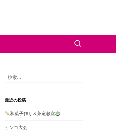
検
索:
検
索:
最近の投稿
和菓子作り＆茶道教室
ビンゴ大会