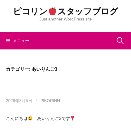
コ
ピコリン
スタッフブログ
ン
テ
Just another WordPress site
ン
ツ
へ
検
メニュー
ス
キ
索:
ッ
プ
カテゴリー:
あいりんご3
2026年8月5日
/
PIKORINN
こんにちは
あいりんご3です