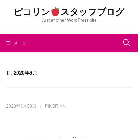
コ
ピコリン
スタッフブログ
ン
テ
Just another WordPress site
ン
ツ
へ
検
メニュー
ス
キ
索:
ッ
プ
月:
2020年6月
2020年6月30日
/
PIKORINN