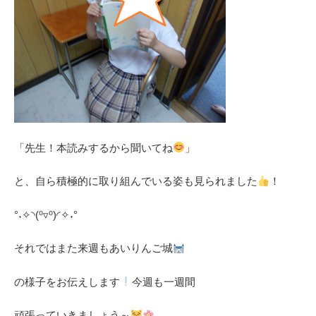
「先生！本読みするから聞いてね
」
と、自ら積極的に取り組んでいる姿も見られました
！
°˖✧◝(⁰▿⁰)◜✧˖°
それではまた来週もあいりんご城
の様子をお伝えします
今週も一週間
頑張っていきましょう～