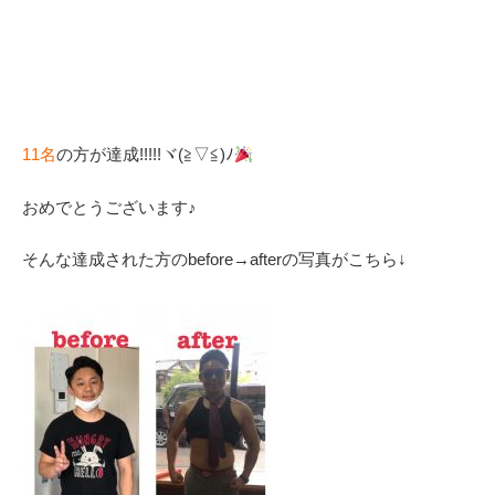
11名
の方が達成!!!!!ヾ(≧▽≦)ﾉ
おめでとうございます♪
そんな達成された方のbefore→afterの写真がこちら↓