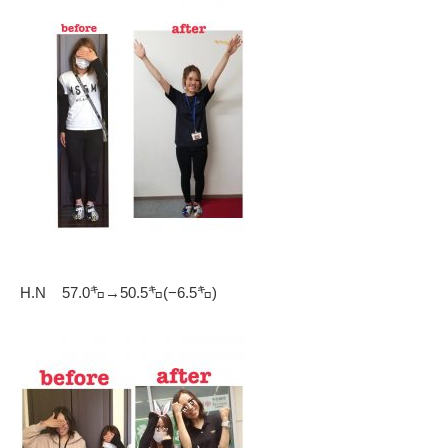
H.N 57.0㌔→50.5㌔(−6.5㌔)