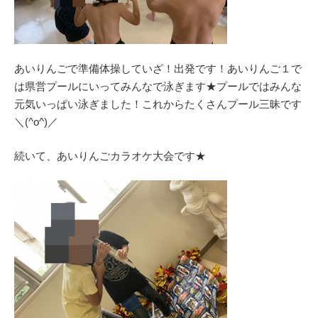
あいりんごで準備体操していざ！出発です！あいりんご１で
は県営プールにいってみんなで泳ぎます★プールではみんな
元気いっぱい泳ぎました！これからたくさんプール三昧です
＼(^o^)／
続いて、あいりんごカラオケ大会です★