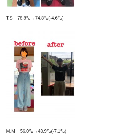
T.S 78.8㌔→74.8㌔(-4.6㌔)
M.M 56.0㌔→48.9㌔(-7.1㌔)