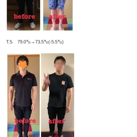
T.S 79.0㌔→73.5㌔(-5.5㌔)