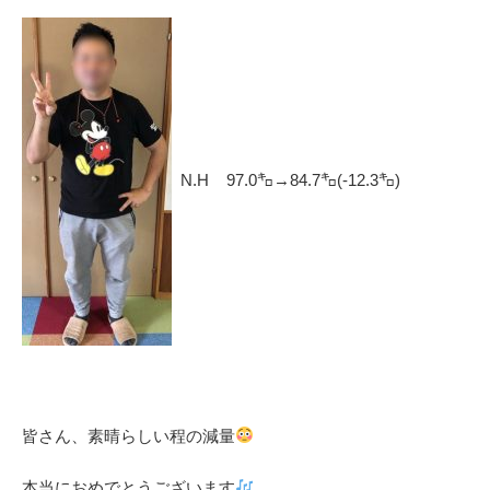
N.H 97.0㌔→84.7㌔(-12.3㌔)
皆さん、素晴らしい程の減量
本当におめでとうございます