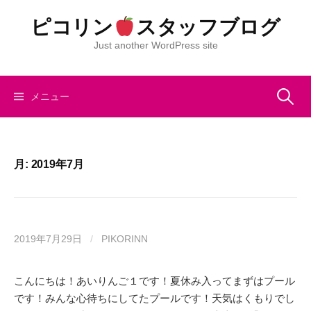
コ
ピコリン
スタッフブログ
ン
テ
Just another WordPress site
ン
ツ
へ
検
メニュー
ス
キ
索:
ッ
プ
月:
2019年7月
2019年7月29日
/
PIKORINN
こんにちは！あいりんご１です！夏休み入ってまずはプール
です！みんな心待ちにしてたプールです！天気はくもりでし