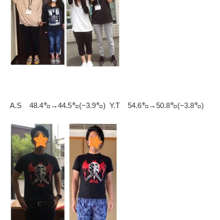
A.S 48.4㌔→44.5㌔(−3.9㌔) Y.T 54.6㌔→50.8㌔(−3.8㌔)