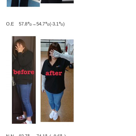
O.E 57.8㌔→54.7㌔(-3.1㌔)