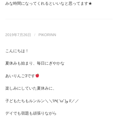
みな時間になってくれるといいなと思ってます★
2019年7月26日
/
PIKORINN
こんにちは！
夏休みも始まり、毎日にぎやかな
あいりんご
3
です
楽しみにしていた夏休みに、
子どもたちもルンルン＼＼\\٩( ‘ω’ )و //／／
デイでも宿題も頑張りながら