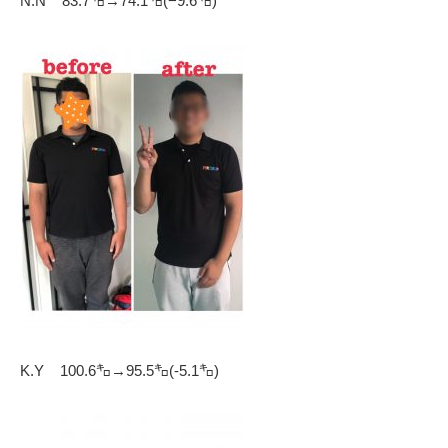
N.N 83.7㌔→74.1㌔(−9.6㌔)
K.Y 100.6㌔→95.5㌔(-5.1㌔)