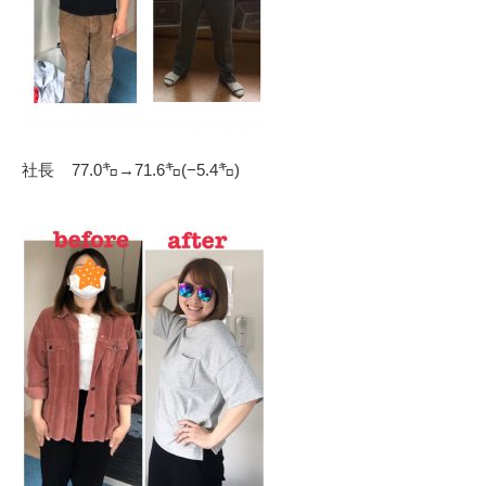
社長 77.0㌔→71.6㌔(−5.4㌔)