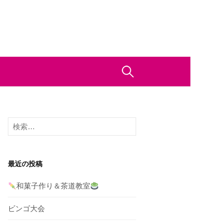
検
索:
検
索:
最近の投稿
和菓子作り＆茶道教室
ビンゴ大会