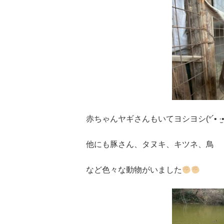
赤ちゃんヤギさんもいてヨシヨシ(ᐡ´• ·̫•)ﾉ(-‧
他にも豚さん、タヌキ、キツネ、鳥
など色々な動物がいました