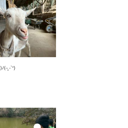
̫ -`ᐡ)