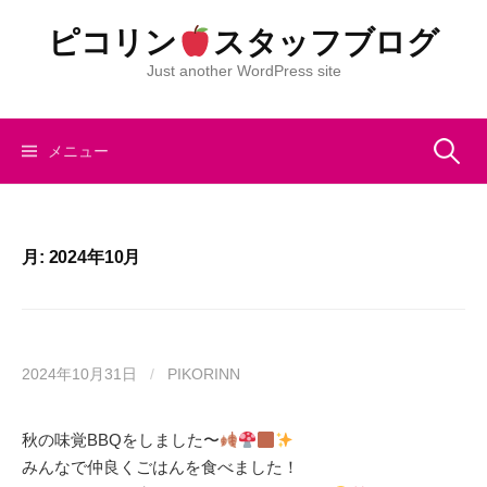
コ
ピコリン
スタッフブログ
ン
テ
Just another WordPress site
ン
ツ
へ
検
メニュー
ス
キ
索:
ッ
プ
月:
2024年10月
2024年10月31日
/
PIKORINN
秋の味覚BBQをしました〜
みんなで仲良くごはんを食べました！