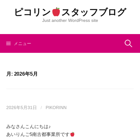
コ
ピコリン
スタッフブログ
ン
テ
Just another WordPress site
ン
ツ
へ
検
メニュー
ス
キ
索:
ッ
プ
月:
2026年5月
2026年5月31日
/
PIKORINN
みなさんこんにちは♪
あいりんご5南古都事業所です