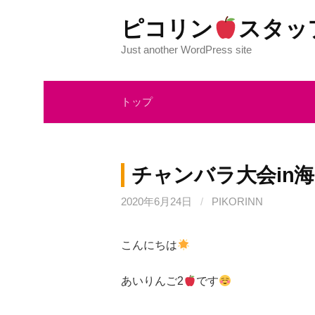
コ
ピコリン
スタッ
ン
テ
Just another WordPress site
ン
ツ
トップ
へ
ス
キ
ッ
チャンバラ大会in海
プ
2020年6月24日
/
PIKORINN
こんにちは
あいりんご2
です