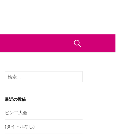
検
索:
検
索:
最近の投稿
ビンゴ大会
(タイトルなし)