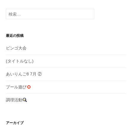
ー
検
シ
索:
ョ
最近の投稿
ン
ビンゴ大会
(タイトルなし)
あいりんご8 7月 ②
プール遊び
調理活動
アーカイブ