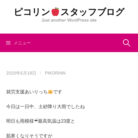
コ
ピコリン
スタッフブログ
ン
テ
Just another WordPress site
ン
ツ
へ
検
メニュー
ス
キ
索:
ッ
プ
2020年6月18日
/
PIKORINN
就労支援あいりっち
です
今日は一日中、土砂降り大雨でしたね
明日も雨模様☔︎最高気温は23度と
肌寒くなりそうですが