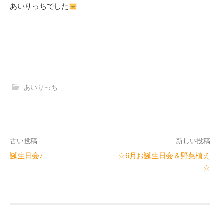
あいりっちでした
あいりっち
投
古い投稿
新しい投稿
誕生日会♪
☆6月お誕生日会＆野菜植え
稿
☆
ナ
ビ
ゲ