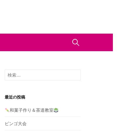
検
索:
検
索:
最近の投稿
和菓子作り＆茶道教室
ビンゴ大会