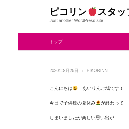
コ
ピコリン
スタッ
ン
テ
Just another WordPress site
ン
ツ
トップ
へ
ス
キ
ッ
2020年8月25日
/
PIKORINN
プ
こんにちは
！あいりんご城です！
今日で子供達の夏休み
が終わって
しまいましたが楽しい思い出が