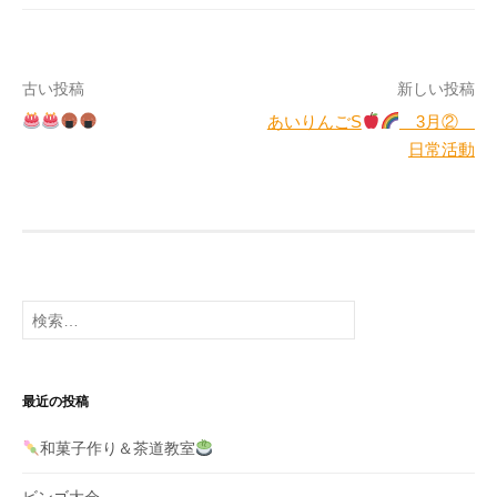
投
古い投稿
新しい投稿
あいりんごS
3月②
稿
日常活動
ナ
ビ
ゲ
ー
検
シ
索:
ョ
最近の投稿
ン
和菓子作り＆茶道教室