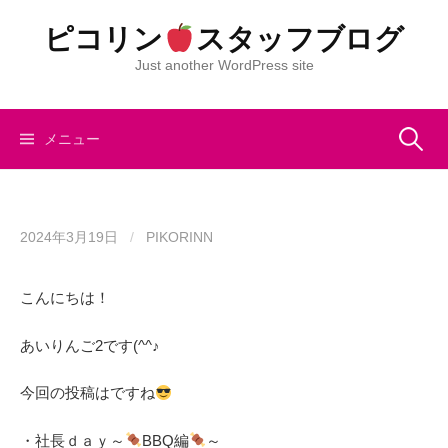
コ
ピコリン
スタッフブログ
ン
テ
Just another WordPress site
ン
ツ
へ
検
メニュー
ス
キ
索:
ッ
プ
2024年3月19日
/
PIKORINN
こんにちは！
あいりんご2です(^^♪
今回の投稿はですね
・社長ｄａｙ～
BBQ編
～