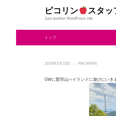
コ
ピコリン
スタッ
ン
テ
Just another WordPress site
ン
ツ
トップ
へ
ス
キ
ッ
2025年5月23日
/
PIKORINN
プ
GWに鷲羽山ハイランドに遊びにいき