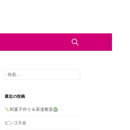
検
索:
検
索:
最近の投稿
和菓子作り＆茶道教室
ビンゴ大会