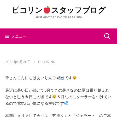
コ
ピコリン
スタッフブログ
ン
テ
Just another WordPress site
ン
ツ
へ
検
メニュー
ス
キ
索:
ッ
プ
2025年5月26日
/
PIKORINN
皆さんこんにちはあいりんご城
です
最近は暑い日が続いて5月でこの暑さなのに夏は乗り越えれ
ないと思う今日この頃です
５月なのにクーラーをつけてい
るので電気代が気になる主婦です
本題に入りまして今回は「芝滑り」と「ジェラート」の二本