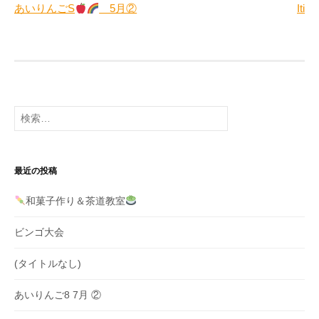
あいりんごS
5月②
Iti
稿
ナ
ビ
ゲ
検
ー
索:
シ
ョ
最近の投稿
ン
和菓子作り＆茶道教室
ビンゴ大会
(タイトルなし)
あいりんご8 7月 ②