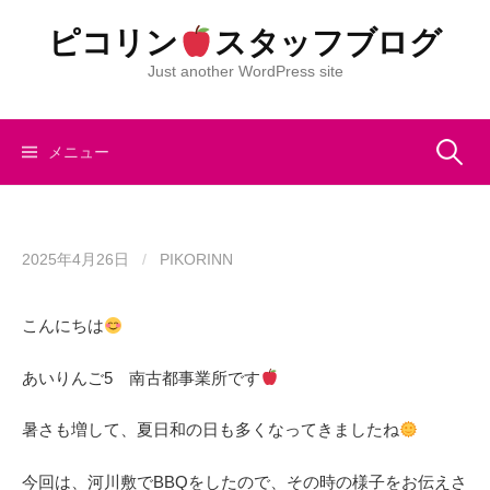
コ
ピコリン
スタッフブログ
ン
テ
Just another WordPress site
ン
ツ
へ
検
メニュー
ス
キ
索:
ッ
プ
2025年4月26日
/
PIKORINN
こんにちは
あいりんご5 南古都事業所です
暑さも増して、夏日和の日も多くなってきましたね
今回は、河川敷でBBQをしたので、その時の様子をお伝えさ