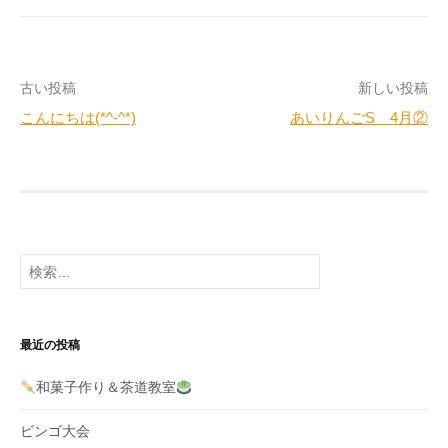
投
古い投稿
新しい投稿
こんにちは(*^-^*)
あいりんごS 4月②
稿
ナ
ビ
ゲ
検
ー
索:
シ
ョ
最近の投稿
ン
和菓子作り＆茶道教室
ビンゴ大会