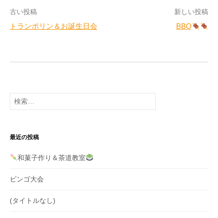
投
古い投稿
新しい投稿
トランポリン＆お誕生日会
BBQ
稿
ナ
ビ
ゲ
検
ー
索:
シ
ョ
最近の投稿
ン
和菓子作り＆茶道教室
ビンゴ大会
(タイトルなし)