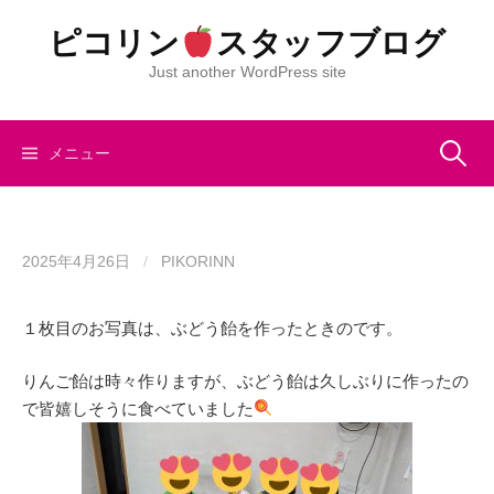
コ
ピコリン
スタッフブログ
ン
テ
Just another WordPress site
ン
ツ
へ
検
メニュー
ス
キ
索:
ッ
プ
2025年4月26日
/
PIKORINN
１枚目のお写真は、ぶどう飴を作ったときのです。
りんご飴は時々作りますが、ぶどう飴は久しぶりに作ったの
で皆嬉しそうに食べていました