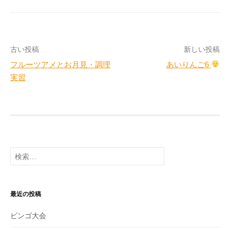
投
古い投稿
新しい投稿
フルーツアメとお月見・調理
あいりんご6
稿
実習
ナ
ビ
ゲ
ー
検
シ
索:
ョ
最近の投稿
ン
ビンゴ大会