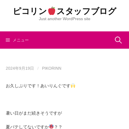
コ
ピコリン
スタッフブログ
ン
テ
Just another WordPress site
ン
ツ
へ
検
メニュー
ス
キ
索:
ッ
プ
2024年9月19日
/
PIKORINN
お久しぶりです！あいりんぐです
暑い日がまだ続きそうですが
夏バテしてないですか
？？