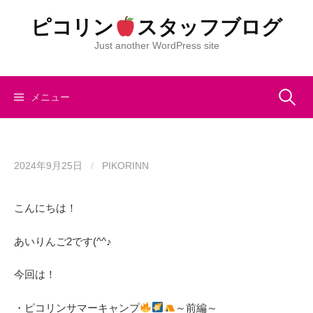
コ
ピコリン
スタッフブログ
ン
テ
Just another WordPress site
ン
ツ
へ
検
メニュー
ス
キ
索:
ッ
プ
2024年9月25日
/
PIKORINN
こんにちは！
あいりんご2です(^^♪
今回は！
・ピコリンサマーキャンプ
～前編～