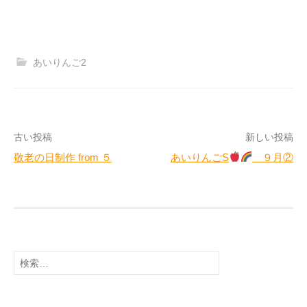
あいりんご2
投
古い投稿
新しい投稿
敬老の日制作 from ５
あいりんごS
９月②
稿
ナ
ビ
ゲ
検
ー
索:
シ