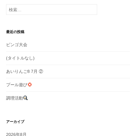
ー
検
シ
索:
ョ
最近の投稿
ン
ビンゴ大会
(タイトルなし)
あいりんご8 7月 ②
プール遊び
調理活動
アーカイブ
2026年8月