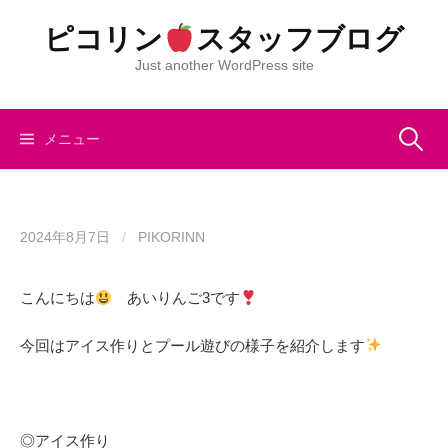
コ
ピコリン
スタッフブログ
ン
テ
Just another WordPress site
ン
ツ
へ
検
メニュー
ス
キ
索:
ッ
プ
2024年8月7日
/
PIKORINN
こんにちは
あいりんご3です
今回はアイス作りとプール遊びの様子を紹介します
◎アイス作り