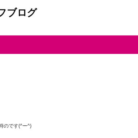
フブログ
のです(^ー^)