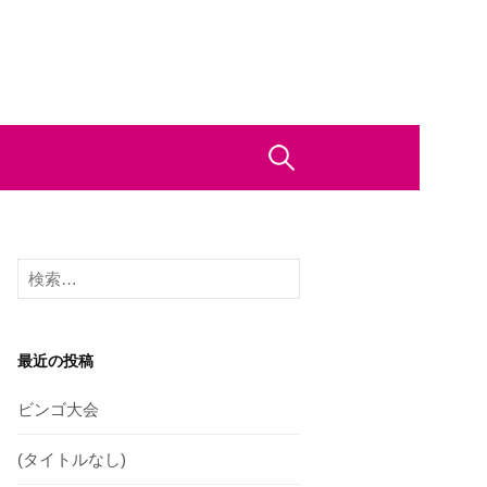
検
索:
検
索:
最近の投稿
ビンゴ大会
(タイトルなし)