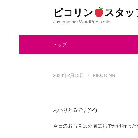
コ
ピコリン
スタッ
ン
テ
Just another WordPress site
ン
ツ
トップ
へ
ス
キ
ッ
2023年2月13日
/
PIKORINN
プ
あいりとるです(^-^)
今日のお写真は公園におでかけ行った時