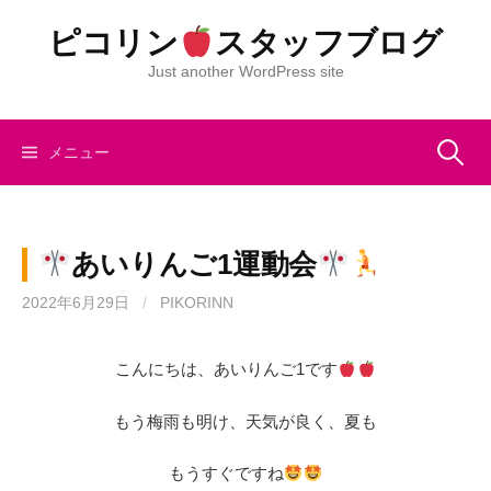
コ
ピコリン
スタッフブログ
ン
テ
Just another WordPress site
ン
ツ
へ
検
メニュー
ス
キ
索:
ッ
あいりんご1運動会
プ
2022年6月29日
/
PIKORINN
こんにちは、あいりんご1です
もう梅雨も明け、天気が良く、夏も
もうすぐですね