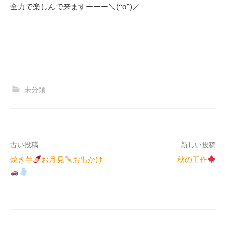
全力で楽しんで来ますーーー＼(^o^)／
未分類
投
古い投稿
新しい投稿
焼き芋
お月見
お出かけ
秋の工作
稿
ナ
ビ
ゲ