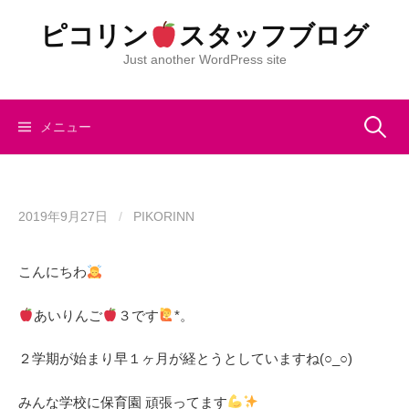
コ
ピコリン
スタッフブログ
ン
テ
Just another WordPress site
ン
ツ
へ
検
メニュー
ス
キ
索:
ッ
プ
2019年9月27日
/
PIKORINN
こんにちわ
あいりんご
３です
*。
２学期が始まり早１ヶ月が経とうとしていますね(○_○)
みんな学校に保育園 頑張ってます