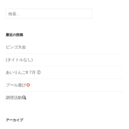
ー
検
シ
索:
ョ
最近の投稿
ン
ビンゴ大会
(タイトルなし)
あいりんご8 7月 ②
プール遊び
調理活動
アーカイブ