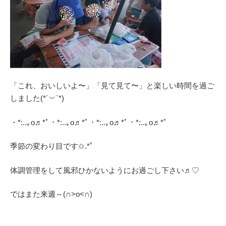
「これ、おいしいよ〜」「見て見て〜」と楽しい時間を過ご
しました(*´︶`*)
・*:..｡o♬*ﾟ・*:..｡o♬*ﾟ・*:..｡o♬*ﾟ・*:..｡o♬*ﾟ
季節の変わり目です✩.*˚
体調管理をして風邪ひかないようにお過ごし下さい♬︎♡
ではまた来週～(∩˃o˂∩)