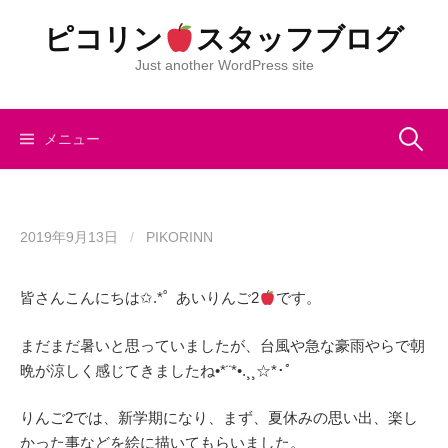
コ
ピコリン
スタッフブログ
ン
テ
Just another WordPress site
ン
ツ
へ
検
メニュー
ス
キ
索:
ッ
プ
2019年9月13日
/
PIKORINN
皆さんこんにちは✩.*˚ あいりんご2
です。
まだまだ暑いと思っていましたが、台風や急な豪雨やらで朝
晩が涼しく感じてきましたね•*¨*•.¸¸☆*･ﾟ
りんご2では、新学期になり、まず、夏休みの思い出、楽し
かった事などを絵に描いてもらいました。