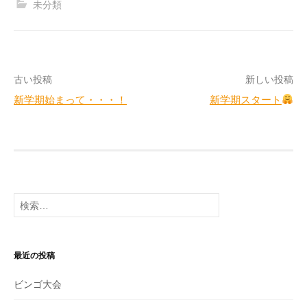
未分類
投
古い投稿
新しい投稿
新学期始まって・・・！
新学期スタート
稿
ナ
ビ
ゲ
検
ー
索:
シ
ョ
最近の投稿
ン
ビンゴ大会