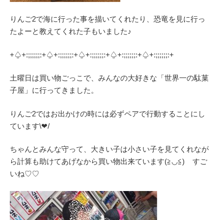
りんご2で海に行った事を描いてくれたり、恐竜を見に行っ
たよーと教えてくれた子もいました♪
+♤+:;;;;;;:+♤+:;;;;;;:+♤+:;;;;;;:+♤+:;;;;;;:+♤+:;;;;;;:+
土曜日は買い物ごっこで、みんなの大好きな「世界一の駄菓
子屋」に行ってきました。
りんご2ではお出かけの時には必ずペアで行動することにし
ています\❤︎/
ちゃんとみんな守って、大きい子は小さい子を見てくれなが
ら計算も助けてあげなから買い物出来ています(≧◡≦) すご
いね♡♡