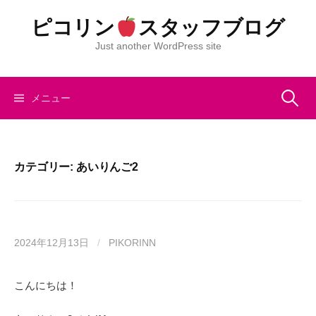
コ
ピコリン
スタッフブログ
ン
テ
Just another WordPress site
ン
ツ
へ
検
メニュー
ス
キ
索:
ッ
プ
カテゴリー:
あいりんご2
2024年12月13日
/
PIKORINN
こんにちは！