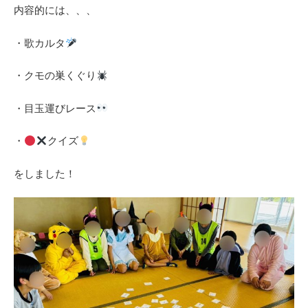
内容的には、、、
・歌カルタ
・クモの巣くぐり
・目玉運びレース
・
クイズ
をしました！