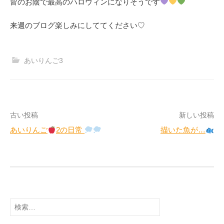
皆のお陰で最高のハロウィンになりそうです
来週のブログ楽しみにしててください♡
あいりんご3
投
古い投稿
新しい投稿
あいりんご
2の日常
描いた魚が…
稿
ナ
ビ
ゲ
検
ー
索: