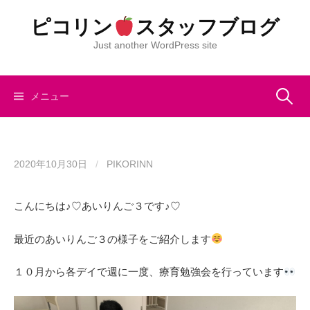
コ
ピコリン
スタッフブログ
ン
テ
Just another WordPress site
ン
ツ
へ
検
メニュー
ス
キ
索:
ッ
プ
2020年10月30日
/
PIKORINN
こんにちは♪♡あいりんご３です♪♡
最近のあいりんご３の様子をご紹介します
１０月から各デイで週に一度、療育勉強会を行っています