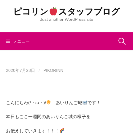
コ
ピコリン
スタッフブログ
ン
テ
Just another WordPress site
ン
ツ
へ
検
メニュー
ス
キ
索:
ッ
プ
2020年7月28日
/
PIKORINN
こんにちわ(/・ω・)/
あいりんご城
です！
本日もここ一週間のあいりんご城の様子を
お伝えしていきます！！！