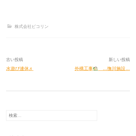
株式会社ピコリン
投
古い投稿
新しい投稿
水遊び連休♬
外構工事
…撫川施設…
稿
ナ
ビ
ゲ
検
ー
索:
シ