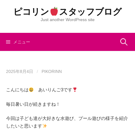
コ
ピコリン
スタッフブログ
ン
テ
Just another WordPress site
ン
ツ
へ
検
メニュー
ス
キ
索:
ッ
プ
2025年8月4日
/
PIKORINN
こんにちは
あいりんご3です
毎日暑い日が続きますね！
今回は子ども達が大好きな水遊び、プール遊びの様子を紹介
したいと思います