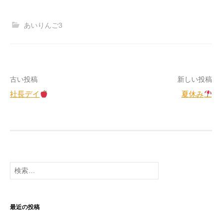
あいりんご3
投
古い投稿
新しい投稿
社長デイ
夏休み
稿
ナ
ビ
ゲ
検
ー
索:
シ
ョ
最近の投稿