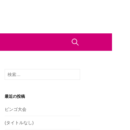
検
索:
検
索:
最近の投稿
ビンゴ大会
(タイトルなし)