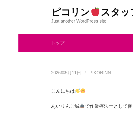
コ
ピコリン
スタッ
ン
テ
Just another WordPress site
ン
ツ
トップ
へ
ス
キ
ッ
2026年5月11日
/
PIKORINN
プ
こんにちは
あいりんご城
で作業療法士として働