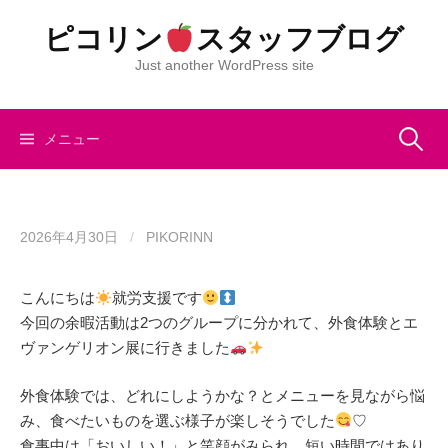
コ
ピコリン
スタッフブログ
ン
テ
Just another WordPress site
ン
ツ
へ
検
メニュー
ス
キ
索:
ッ
プ
2026年4月30日
/
PIKORINN
こんにちは
就労支援です
今回の余暇活動は2つのグループに分かれて、外食体験とエ
ヴァンゲリオン展に行きました
外食体験では、どれにしようかな？とメニューを見ながら悩
み、食べたいものを選ぶ様子が楽しそうでした
♡
食事中は「おいしい！」と笑顔がみられ、短い時間ではあり