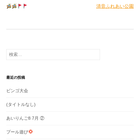
清音ふれあい公園
稿
ナ
ビ
ゲ
検
ー
索:
シ
ョ
最近の投稿
ン
ビンゴ大会
(タイトルなし)
あいりんご8 7月 ②
プール遊び