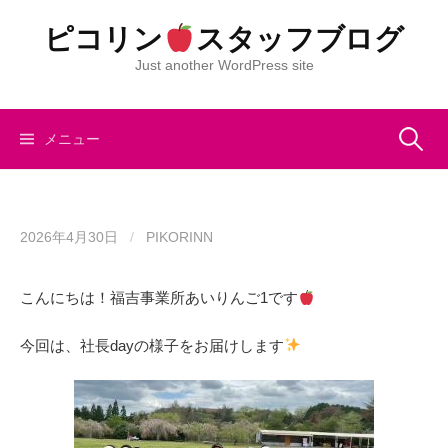
コ
ピコリン
スタッフブログ
ン
テ
Just another WordPress site
ン
ツ
へ
検
メニュー
ス
キ
索:
ッ
プ
2026年4月30日
/
PIKORINN
こんにちは！福吉事業所あいりんご1です
今回は、社長dayの様子をお届けします