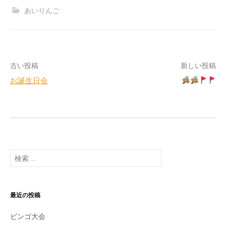
あいりんご
投
古い投稿
新しい投稿
お誕生日会
稿
ナ
ビ
ゲ
検
ー
索:
シ
ョ
最近の投稿
ン
ビンゴ大会