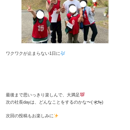
ワクワクが止まらない1日に
最後まで思いっきり楽しんで、大満足
次の社長dayは、どんなことをするのかな〜( ᵒ̴̷͈ᗨᵒ̴̶̷͈ )
次回の投稿もお楽しみに