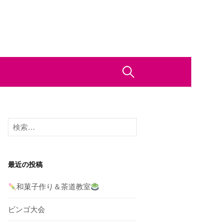
検
索:
検
索:
最近の投稿
和菓子作り＆茶道教室
ビンゴ大会