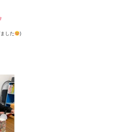
びました
)