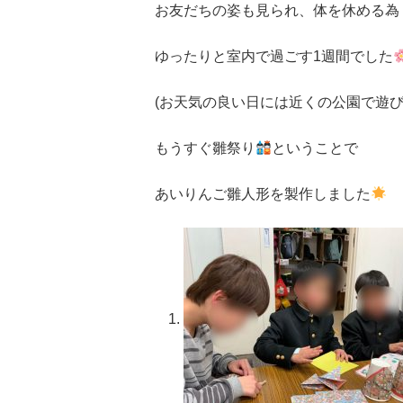
お友だちの姿も見られ、体を休める為
ゆったりと室内で過ごす
1
週間でした
(
お天気の良い日には近くの公園で遊
もうすぐ雛祭り
ということで
あいりんご雛人形を製作しました