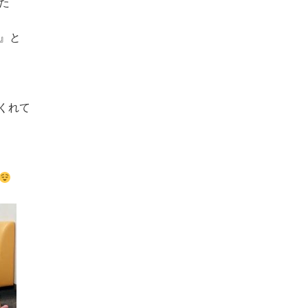
た
』と
くれて