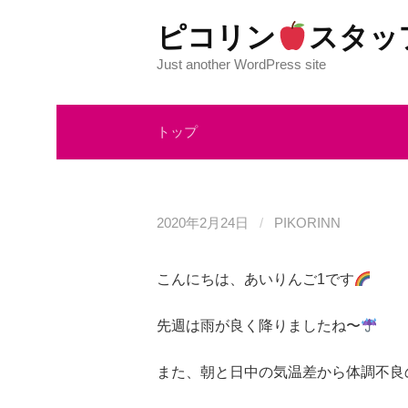
コ
ピコリン
スタッ
ン
テ
Just another WordPress site
ン
ツ
トップ
へ
ス
キ
ッ
2020年2月24日
/
PIKORINN
プ
こんにちは、あいりんご
1
です
先週は雨が良く降りましたね〜
また、朝と日中の気温差から体調不良