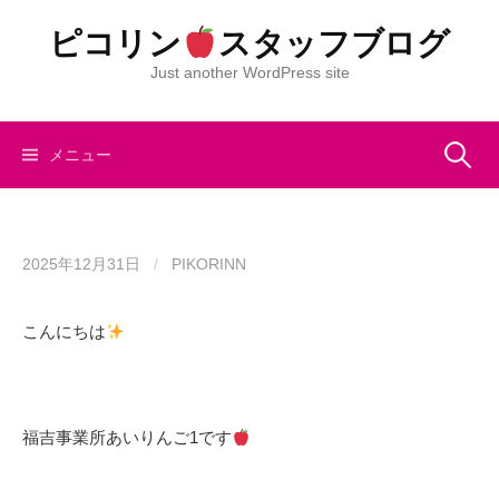
コ
ピコリン
スタッフブログ
ン
テ
Just another WordPress site
ン
ツ
へ
検
メニュー
ス
キ
索:
ッ
プ
2025年12月31日
/
PIKORINN
こんにちは
福吉事業所あいりんご1です