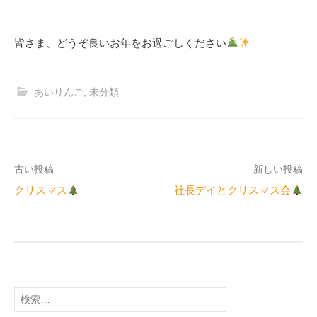
皆さま、どうぞ良いお年をお過ごしください
あいりんご
,
未分類
投
古い投稿
新しい投稿
クリスマス
社長デイとクリスマス会
稿
ナ
ビ
ゲ
検
ー
索: