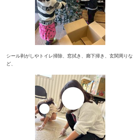
シール剥がしやトイレ掃除、窓拭き、廊下掃き、玄関周りな
ど、