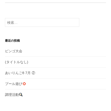
ビ
ゲ
検
ー
索:
シ
ョ
最近の投稿
ン
ビンゴ大会
(タイトルなし)
あいりんご8 7月 ②
プール遊び
調理活動