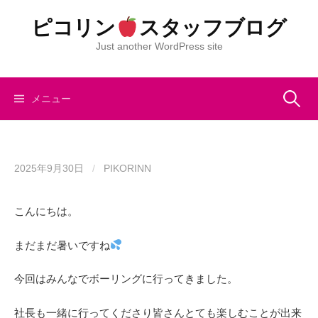
コ
ピコリン
スタッフブログ
ン
テ
Just another WordPress site
ン
ツ
へ
検
メニュー
ス
キ
索:
ッ
プ
2025年9月30日
/
PIKORINN
こんにちは。
まだまだ暑いですね
今回はみんなでボーリングに行ってきました。
社長も一緒に行ってくださり皆さんとても楽しむことが出来