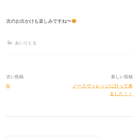
次のお出かけも楽しみですね〜
あいりとる
投
古い投稿
新しい投稿
Iti
ノースヴィレッジに行って来
稿
ました！！
ナ
ビ
ゲ
ー
検