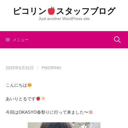
コ
ピコリン
スタッフブログ
ン
テ
Just another WordPress site
ン
ツ
へ
検
メニュー
ス
キ
索:
ッ
プ
2025年5月31日
/
PIKORINN
こんにちは
あいりとるです
今回はOKASYO春祭りに行って来ました〜