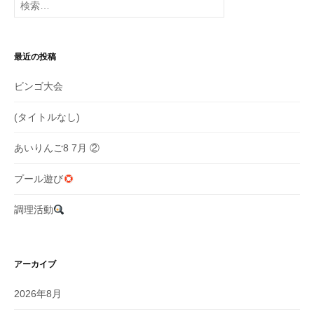
シ
索:
ョ
最近の投稿
ン
ビンゴ大会
(タイトルなし)
あいりんご8 7月 ②
プール遊び
調理活動
アーカイブ
2026年8月