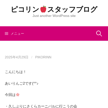
コ
ピコリン
スタッフブログ
ン
テ
Just another WordPress site
ン
ツ
へ
検
メニュー
ス
キ
索:
ッ
プ
2025年4月29日
/
PIKORINN
こんにちは！
あいりんご2です(^^♪
今回は
・久しぶりにさくらカーニバルに行こうの会