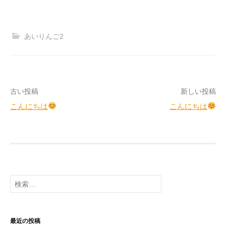
あいりんご2
投
古い投稿
新しい投稿
こんにちは
こんにちは
稿
ナ
ビ
ゲ
検
ー
索:
シ
ョ
最近の投稿