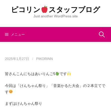
コ
ピコリン
スタッフブログ
ン
テ
Just another WordPress site
ン
ツ
へ
検
メニュー
ス
キ
索:
ッ
プ
2025年1月27日
/
PIKORINN
皆さんこんにちはあいりんご5
です
今回は「けんちゃん祭り」「音楽かるた大会」の２本立てで
す
まずはけんちゃん祭り