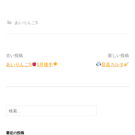
あいりんご5
投
古い投稿
新しい投稿
あいりんごS
1月後半
音楽カルタ
稿
ナ
ビ
ゲ
検
ー
索:
シ
ョ
最近の投稿