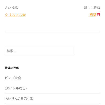
投
古い投稿
新しい投稿
クリスマス会
初詣
稿
ナ
ビ
ゲ
検
ー
索:
シ
ョ
最近の投稿
ン
ビンゴ大会
(タイトルなし)
あいりんご8 7月 ②