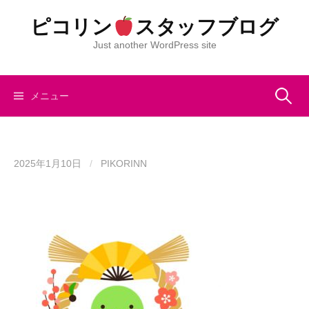
コ
ピコリン
スタッフブログ
ン
テ
Just another WordPress site
ン
ツ
へ
検
メニュー
ス
キ
索:
ッ
プ
2025年1月10日
/
PIKORINN