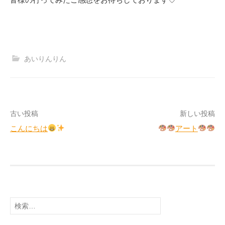
あいりんりん
投
古い投稿
新しい投稿
こんにちは
アート
稿
ナ
ビ
ゲ
検
ー
索:
シ