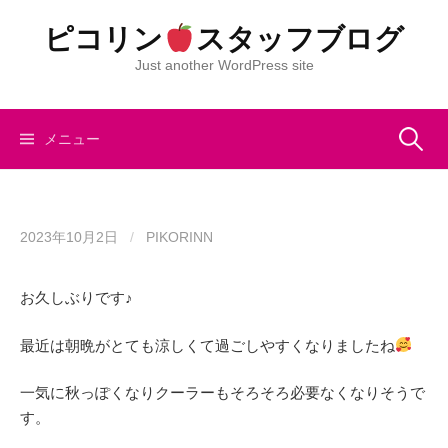
コ
ピコリン
スタッフブログ
ン
テ
Just another WordPress site
ン
ツ
へ
検
メニュー
ス
キ
索:
ッ
プ
2023年10月2日
/
PIKORINN
お久しぶりです♪
最近は朝晩がとても涼しくて過ごしやすくなりましたね
一気に秋っぽくなりクーラーもそろそろ必要なくなりそうで
す。