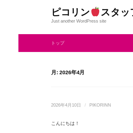
コ
ピコリン
スタッ
ン
テ
Just another WordPress site
ン
ツ
トップ
へ
ス
キ
ッ
月:
2026年4月
プ
2026年4月10日
/
PIKORINN
こんにちは！