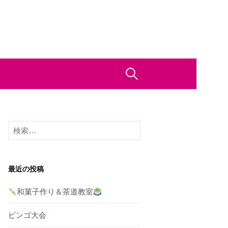
検
索:
検
索:
最近の投稿
和菓子作り＆茶道教室
ビンゴ大会