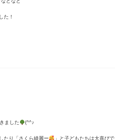
などなど
した！
行きました
(^^♪
したり「さくら綺麗ー
」と子どもたちは大喜びで