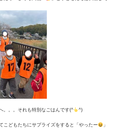
へ。。。それも特別なごはんです(^
^)
てこどもたちにサプライズをすると「やったー
」