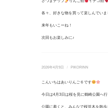
さつまチップ
りんご飴
イチゴ飴
各々、好きな物を買って楽しんでいま
来年もいこーね！
次回もお楽しみに♪
2026年4月9日
/
PIKORINN
こんいちはあいりんご６です
今日は4月3日は桜を見に鶴崎公園へ
公園に着くと、みんなで桜並木を散歩