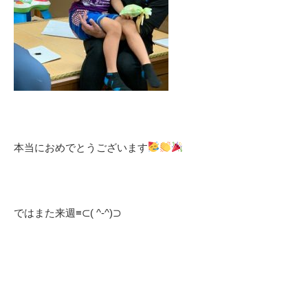
本当におめでとうございます
ではまた来週≡⊂( ^-^)⊃