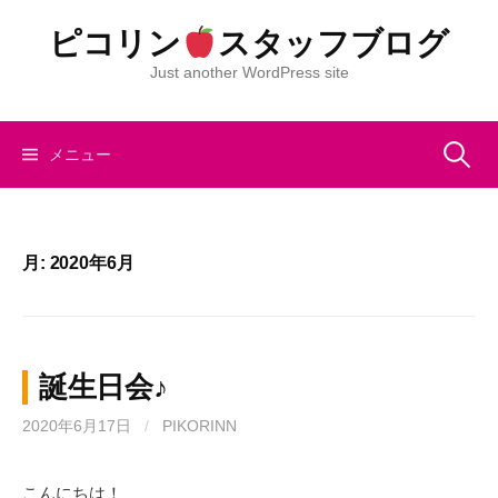
コ
ピコリン
スタッフブログ
ン
テ
Just another WordPress site
ン
ツ
へ
検
メニュー
ス
キ
索:
ッ
プ
月:
2020年6月
誕生日会♪
2020年6月17日
/
PIKORINN
こんにちは！