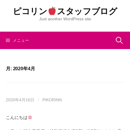
コ
ピコリン
スタッフブログ
ン
テ
Just another WordPress site
ン
ツ
へ
検
メニュー
ス
キ
索:
ッ
プ
月:
2020年4月
2020年4月16日
/
PIKORINN
こんにちは