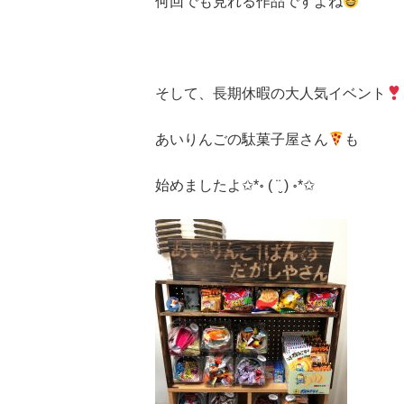
何回でも見れる作品ですよね
そして、長期休暇の大人気イベント
あいりんごの駄菓子屋さん
も
始めましたよ
✩
*
॰
( ¨̮ )
॰
*
✩