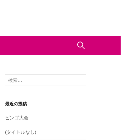
検
索:
検
索:
最近の投稿
ビンゴ大会
(タイトルなし)