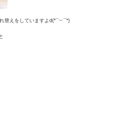
れ替えをしていますよ
d(*¯
︶
¯*)
と