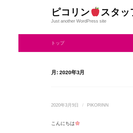
コ
ピコリン
スタッ
ン
テ
Just another WordPress site
ン
ツ
トップ
へ
ス
キ
ッ
月:
2020年3月
プ
2020年3月9日
/
PIKORINN
こんにちは