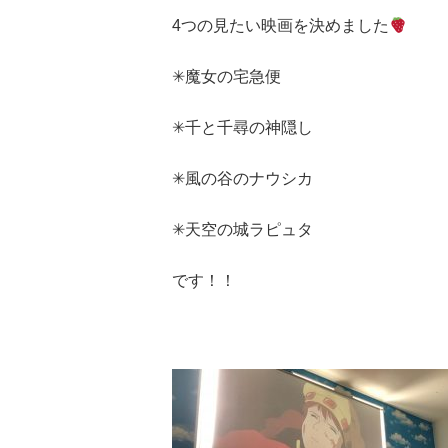
4
つの見たい映画を決めました
✳︎
魔女の宅急便
✳︎
千と千尋の神隠し
✳︎
風の谷のナウシカ
✳︎
天空の城ラピュタ
です！！