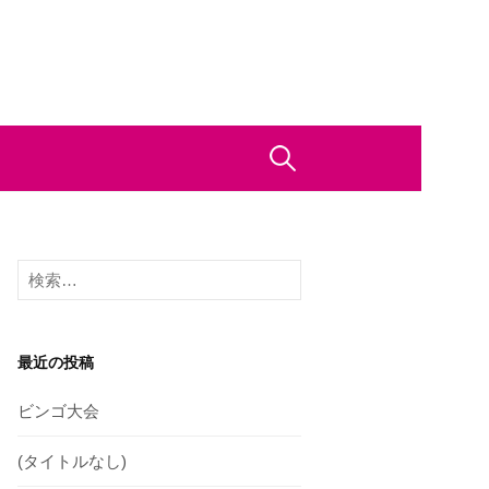
検
索:
検
索:
最近の投稿
ビンゴ大会
(タイトルなし)