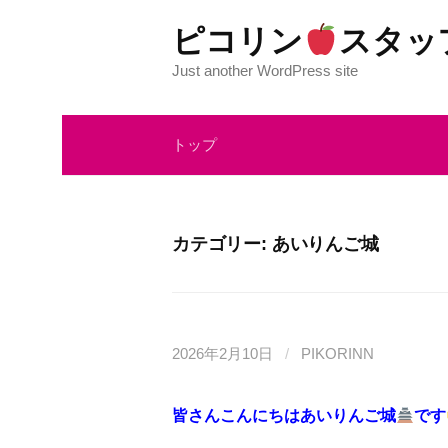
コ
ピコリン
スタッ
ン
テ
Just another WordPress site
ン
ツ
トップ
へ
ス
キ
ッ
カテゴリー:
あいりんご城
プ
2026年2月10日
/
PIKORINN
皆さんこんにちはあいりんご城
です