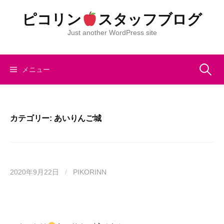
コ
ピコリン
スタッフブログ
ン
テ
Just another WordPress site
ン
ツ
へ
検
メニュー
ス
キ
索:
ッ
プ
カテゴリー:
あいりんご城
2020年9月22日
/
PIKORINN